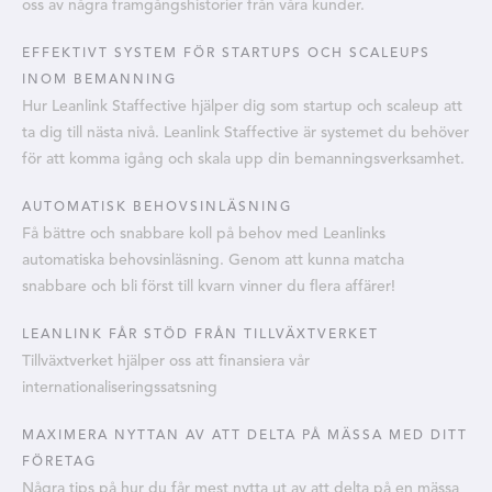
oss av några framgångshistorier från våra kunder.
EFFEKTIVT SYSTEM FÖR STARTUPS OCH SCALEUPS
INOM BEMANNING
Hur Leanlink Staffective hjälper dig som startup och scaleup att
ta dig till nästa nivå. Leanlink Staffective är systemet du behöver
för att komma igång och skala upp din bemanningsverksamhet.
AUTOMATISK BEHOVSINLÄSNING
Få bättre och snabbare koll på behov med Leanlinks
automatiska behovsinläsning. Genom att kunna matcha
snabbare och bli först till kvarn vinner du flera affärer!
LEANLINK FÅR STÖD FRÅN TILLVÄXTVERKET
Tillväxtverket hjälper oss att finansiera vår
internationaliseringssatsning
MAXIMERA NYTTAN AV ATT DELTA PÅ MÄSSA MED DITT
FÖRETAG
Några tips på hur du får mest nytta ut av att delta på en mässa