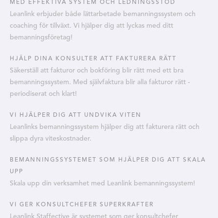
MED EFFEKTIVA SYSTEM OCH LEDNINGSSTÖD
Leanlink erbjuder både lättarbetade bemanningssystem och
coaching för tillväxt. Vi hjälper dig att lyckas med ditt
bemanningsföretag!
HJÄLP DINA KONSULTER ATT FAKTURERA RÄTT
Säkerställ att fakturor och bokföring blir rätt med ett bra
bemanningssystem. Med självfaktura blir alla fakturor rätt -
periodiserat och klart!
VI HJÄLPER DIG ATT UNDVIKA VITEN
Leanlinks bemanningssystem hjälper dig att fakturera rätt och
slippa dyra viteskostnader.
BEMANNINGSSYSTEMET SOM HJÄLPER DIG ATT SKALA
UPP
Skala upp din verksamhet med Leanlink bemanningssystem!
VI GER KONSULTCHEFER SUPERKRAFTER
Leanlink Staffective är systemet som ger konsultchefer