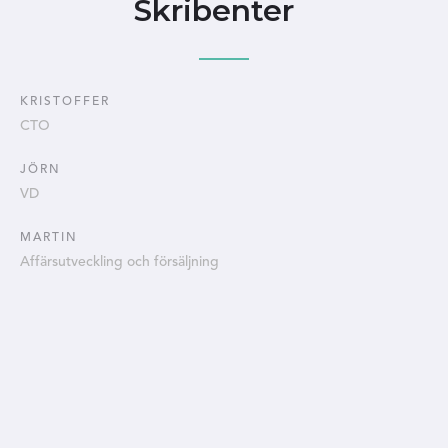
Skribenter
KRISTOFFER
CTO
JÖRN
VD
MARTIN
Affärsutveckling och försäljning