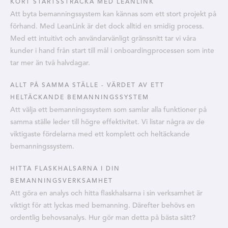
KORT STARTSSTRÄCKA MED LEANLINK
Att byta bemanningssystem kan kännas som ett stort projekt på
förhand. Med LeanLink är det dock alltid en smidig process.
Med ett intuitivt och användarvänligt gränssnitt tar vi våra
kunder i hand från start till mål i onboardingprocessen som inte
tar mer än två halvdagar.
ALLT PÅ SAMMA STÄLLE - VÄRDET AV ETT
HELTÄCKANDE BEMANNINGSSYSTEM
Att välja ett bemanningssystem som samlar alla funktioner på
samma ställe leder till högre effektivitet. Vi listar några av de
viktigaste fördelarna med ett komplett och heltäckande
bemanningssystem.
HITTA FLASKHALSARNA I DIN
BEMANNINGSVERKSAMHET
Att göra en analys och hitta flaskhalsarna i sin verksamhet är
viktigt för att lyckas med bemanning. Därefter behövs en
ordentlig behovsanalys. Hur gör man detta på bästa sätt?