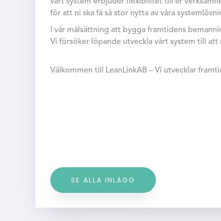
vårt system erbjuder flexibilitet till er verksamh
för att ni ska få så stor nytta av våra systemlösni
I vår målsättning att bygga framtidens bemannin
Vi försöker löpande utveckla vårt system till 
Välkommen till LeanLinkAB – Vi utvecklar fram
SE ALLA INLÄGG