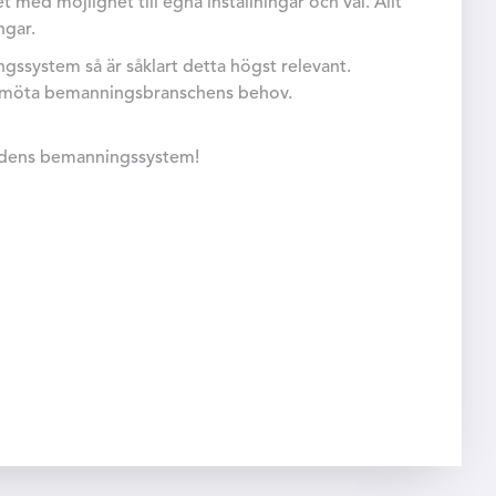
et med möjlighet till egna inställningar och val. Allt
ngar.
gssystem så är såklart detta högst relevant.
att möta bemanningsbranschens behov.
tidens bemanningssystem!