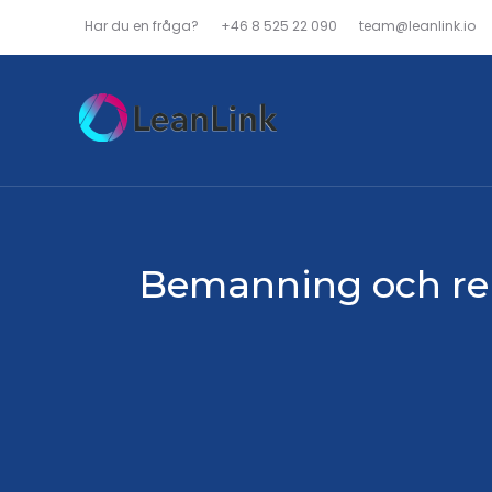
Har du en fråga?
+46 8 525 22 090
team@leanlink.io
Bemanning och rek