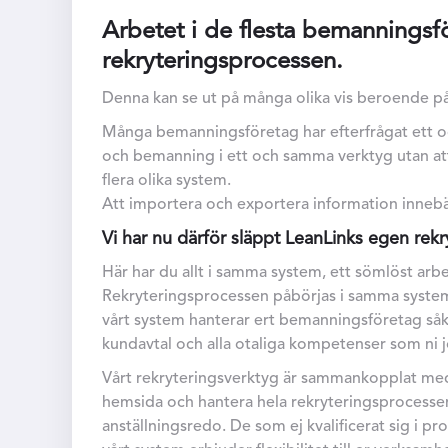
Arbetet i de flesta bemanningsf
rekryteringsprocessen.
Denna kan se ut på många olika vis beroende på
Många bemanningsföretag har efterfrågat ett o
och bemanning i ett och samma verktyg utan att b
flera olika system.
Att importera och exportera information innebä
Vi har nu därför släppt LeanLinks egen rek
Här har du allt i samma system, ett sömlöst arb
Rekryteringsprocessen påbörjas i samma syste
vårt system hanterar ert bemanningsföretag såkla
kundavtal och alla otaliga kompetenser som ni
Vårt rekryteringsverktyg är sammankopplat med
hemsida och hantera hela rekryteringsprocessen,
anställningsredo. De som ej kvalificerat sig i p